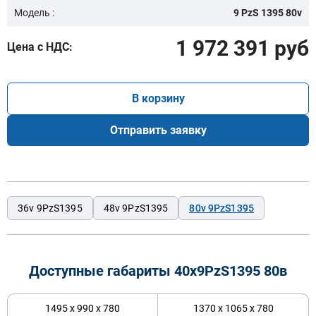
Модель :
9 PzS 1395 80v
1 972 391 руб
Цена с НДС:
В корзину
Отправить заявку
36v 9PzS1395
48v 9PzS1395
80v 9PzS1395
Доступные габариты 40х9PzS1395 80в
1495 x 990 x 780
1370 x 1065 x 780