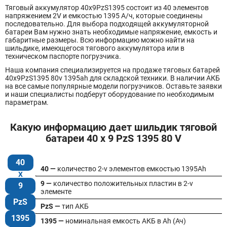
Тяговый аккумулятор 40x9PzS1395 состоит из 40 элементов
напряжением 2V и емкостью 1395 А/ч, которые соединены
последовательно. Для выбора подходящей аккумуляторной
батареи Вам нужно знать необходимые напряжение, емкость и
габаритные размеры. Всю информацию можно найти на
шильдике, имеющегося тягового аккумулятора или в
техническом паспорте погрузчика.
Наша компания специализируется на продаже тяговых батарей
40х9PzS1395 80v 1395ah для складской техники. В наличии АКБ
на все самые популярные модели погрузчиков. Оставьте заявки
и наши специалисты подберут оборудование по необходимым
параметрам.
Какую информацию дает шильдик тяговой
батареи 40 x 9 PzS 1395 80 V
40
40 —
количество 2-v элементов емкостью 1395Ah
9 —
количество положительных пластин в 2-v
9
элементе
PzS
PzS —
тип АКБ
1395
1395 —
номинальная емкость АКБ в Ah (Ач)