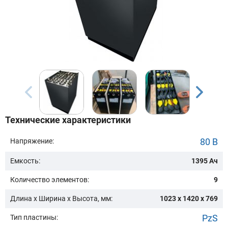
Бренд техники:
Модель:
Сначала выберите бренд
Технические характеристики
Подобрать
80 В
Напряжение:
Емкость:
1395 Ач
Заказать консультацию
Количество элементов:
9
Очистить подбор
Длина х Ширина х Высота, мм:
1023 x 1420 x 769
PzS
Тип пластины: