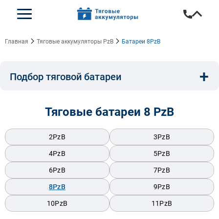
Главная
Тяговые аккумуляторы PzB
Батареи 8PzB
+
Подбор тяговой батареи
Емкость, A/ч:
Напряжение, В:
Тип:
Тяговые батареи 8 PzB
Длина, мм:
Ширина, мм:
Высота, мм:
2PzB
3PzB
4PzB
5PzB
6PzB
7PzB
Бренд техники:
8PzB
9PzB
10PzB
11PzB