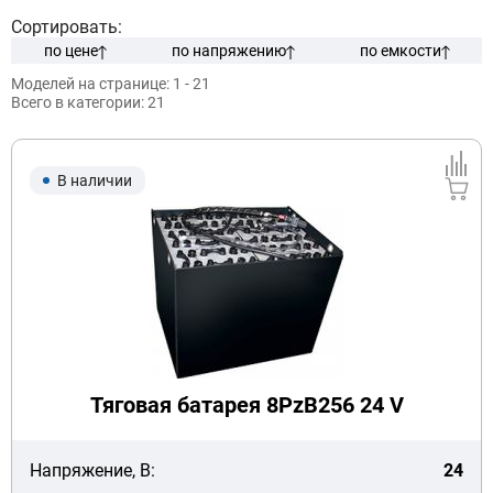
Сортировать:
по цене
по напряжению
по емкости
Моделей на странице:
1 - 21
Модель:
Всего в категории:
21
Сначала выберите бренд
В наличии
Подобрать
Заказать консультацию
Очистить подбор
Тяговая батарея 8PzB256 24 V
Напряжение, В:
24