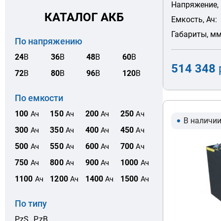
Напряжение, 
КАТАЛОГ АКБ
Емкость, Ач:
Габариты, мм
По напряжению
24
В
36
В
48
В
60
В
514 348
72
В
80
В
96
В
120
В
По емкости
100
150
200
250
Ач
Ач
Ач
Ач
В наличи
300
350
400
450
Ач
Ач
Ач
Ач
500
550
600
700
Ач
Ач
Ач
Ач
750
800
900
1000
Ач
Ач
Ач
Ач
1100
1200
1400
1500
Ач
Ач
Ач
Ач
По типу
PzS
PzB