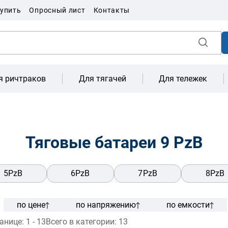
купить
Опросный лист
Контакты
я ричтраков
Для тягачей
Для тележек
Тяговые батареи 9 PzB
5PzB
6PzB
7PzB
8PzB
по цене
по напряжению
по емкости
ранице:
1 - 13
Всего в категории:
13