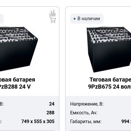
и
В наличии
овая батарея
Тяговая батар
PzB288 24 V
9PzB675 24 вол
В:
24
Напряжение, В:
288
Емкость, Ач:
:
749 x 555 x 305
Габариты, мм:
994 