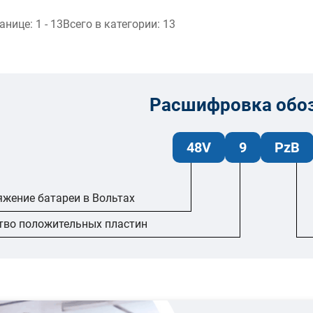
ранице:
1 - 13
Всего в категории:
13
Расшифровка обо
48V
9
PzB
яжение батареи в Вольтах
тво положительных пластин