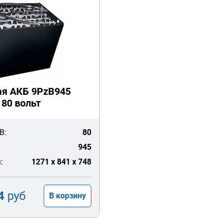
ая АКБ 9PzB945
80 вольт
В:
80
945
:
1271 x 841 x 748
4
руб
В корзину