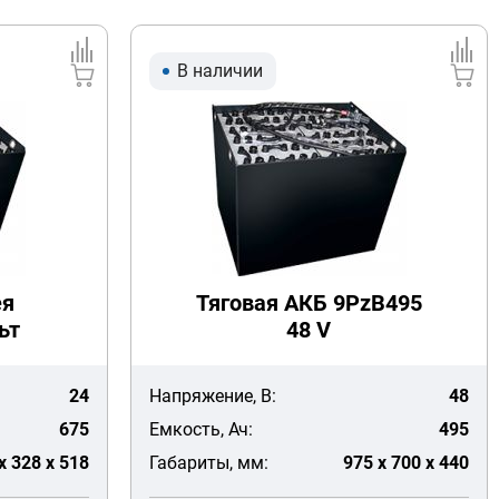
В наличии
ея
Тяговая АКБ 9PzB495
ьт
48 V
24
Напряжение, В:
48
675
Емкость, Ач:
495
x 328 x 518
Габариты, мм:
975 x 700 x 440