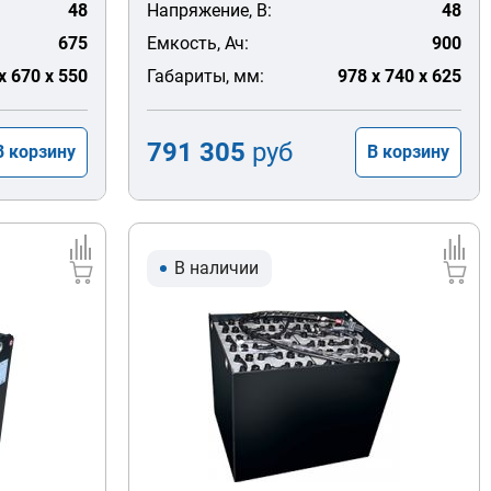
48
Напряжение, В:
48
675
Емкость, Ач:
900
x 670 x 550
Габариты, мм:
978 x 740 x 625
791 305
руб
В корзину
В корзину
В наличии