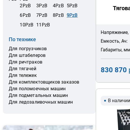
2PzB
3PzB
4PzB
5PzB
Тягов
6PzB
7PzB
8PzB
9PzB
10PzB
11PzB
Напряжение, 
По технике
Емкость, Ач:
Для погрузчиков
Габариты, мм
Для штабелеров
Для ричтраков
830 870
Для тягачей
Для тележек
Для комплектовщиков заказов
Для поломоечных машин
Для подметальных машин
В наличи
Для ледозаливочных машин