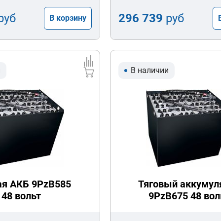
руб
296 739
руб
В корзину
и
В наличии
ая АКБ 9PzB585
Тяговый аккумул
48 вольт
9PzB675 48 вол