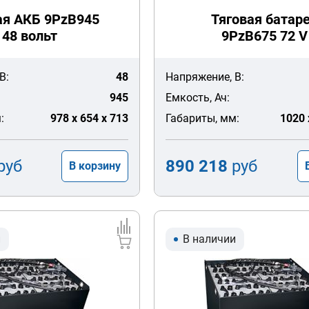
ая АКБ 9PzB945
Тяговая батар
48 вольт
9PzB675 72 V
В:
48
Напряжение, В:
945
Емкость, Ач:
:
978 x 654 x 713
Габариты, мм:
1020 
руб
890 218
руб
В корзину
и
В наличии