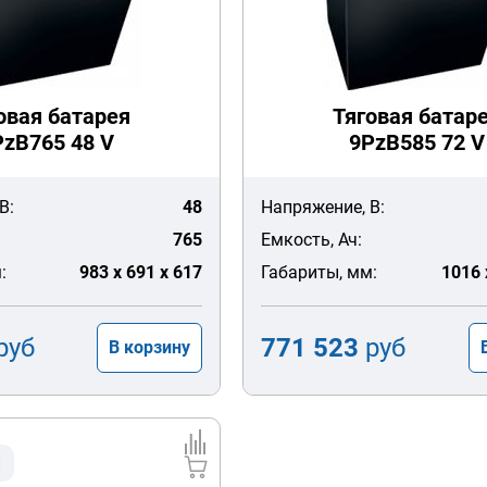
овая батарея
Тяговая батар
PzB765 48 V
9PzB585 72 V
В:
48
Напряжение, В:
765
Емкость, Ач:
:
983 x 691 x 617
Габариты, мм:
1016 
руб
771 523
руб
В корзину
и