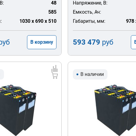
В:
48
Напряжение, В:
585
Емкость, Ач:
:
1030 x 690 x 510
Габариты, мм:
978 
руб
593 479
руб
В корзину
и
В наличии