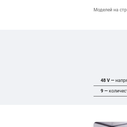
Моделей на ст
48 V —
напр
9 —
количес