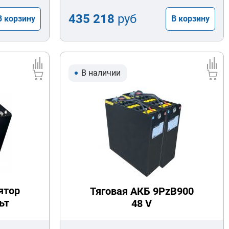
435 218
руб
В корзину
В корзину
В наличии
ятор
Тяговая АКБ 9PzB900
ьт
48 V