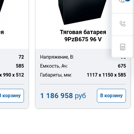
ея
Тяговая батарея
9PzB675 96 V
72
Напряжение, В:
96
585
Емкость, Ач:
675
x 990 x 512
Габариты, мм:
1117 x 1150 x 585
1 186 958
руб
В корзину
В корзину