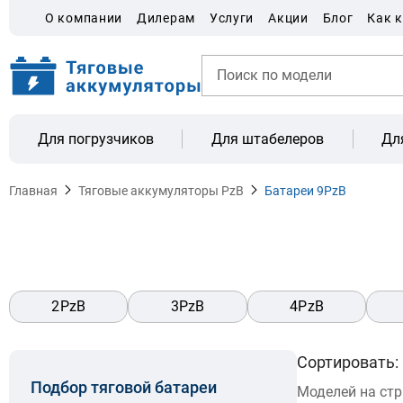
О компании
Дилерам
Услуги
Акции
Блог
Как 
Для погрузчиков
Для штабелеров
Дл
Главная
Тяговые аккумуляторы PzB
Батареи 9PzB
2PzB
3PzB
4PzB
Сортировать:
Подбор тяговой батареи
Моделей на ст