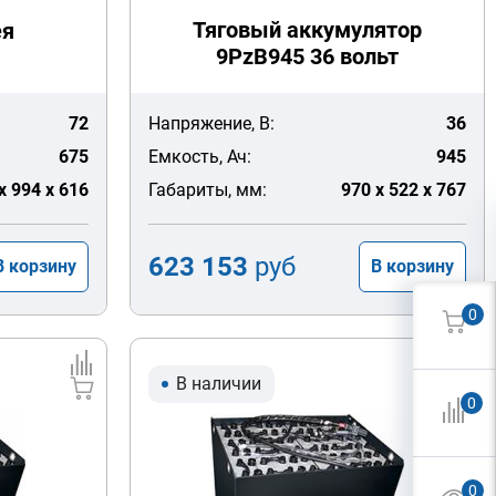
Тяговый аккумулятор
ея
9PzB945 36 вольт
72
Напряжение, В:
36
675
Емкость, Ач:
945
x 994 x 616
Габариты, мм:
970 x 522 x 767
623 153
руб
В корзину
В корзину
0
В наличии
0
0