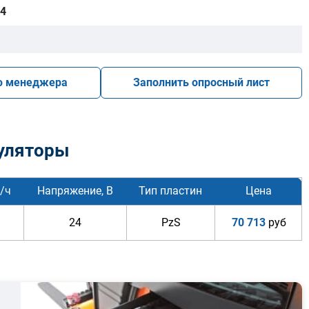
4
ю менеджера
Заполнить опросный лист
уляторы
/ч
Напряжение, В
Тип пластин
Цена
24
PzS
70 713
руб