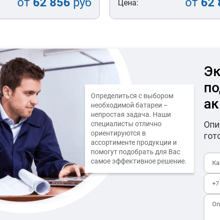
от
62 856
руб
от
62 
Цена:
Эк
по
Определиться с выбором
ак
необходимой батареи –
непростая задача. Наши
Опи
специалисты отлично
ориентируются в
гот
ассортименте продукции и
помогут подобрать для Вас
самое эффективное решение.