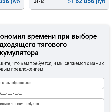
856
руб
от
62 856
руб
Цена:
ономия времени при выборе
дходящего тягового
кумулятора
шите, что Вам требуется, и мы свяжемся с Вами с
овым предложением