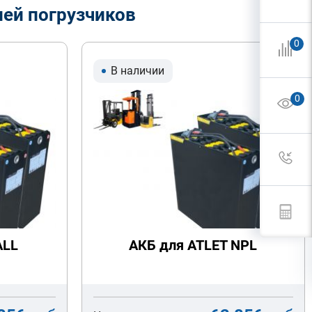
лей погрузчиков
0
В наличии
0
ALL
АКБ для ATLET NPL