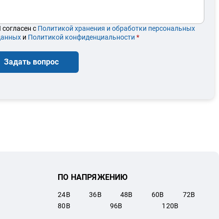
 согласен с
Политикой хранения и обработки персональных
данных
и
Политикой конфиденциальности
*
Задать вопрос
ПО НАПРЯЖЕНИЮ
24
В
36
В
48
В
60
В
72
В
80
В
96
В
120
В