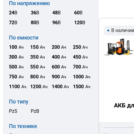
По напряжению
24
В
36
В
48
В
60
В
72
В
80
В
96
В
120
В
В наличи
По емкости
100
150
200
250
Ач
Ач
Ач
Ач
300
350
400
450
Ач
Ач
Ач
Ач
500
550
600
700
Ач
Ач
Ач
Ач
750
800
900
1000
Ач
Ач
Ач
Ач
1100
1200
1400
1500
Ач
Ач
Ач
Ач
По типу
АКБ дл
PzS
PzB
По технике