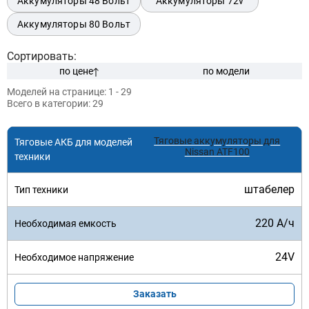
Аккумуляторы 48 Вольт
Аккумуляторы 72v
Аккумуляторы 80 Вольт
Сортировать:
Модель:
по цене
по модели
Моделей на странице:
1 - 29
Всего в категории:
29
Тяговые аккумуляторы для
Nissan ATF100
Подобрать
штабелер
Заказать консультацию
220 А/ч
Очистить подбор
24V
Заказать