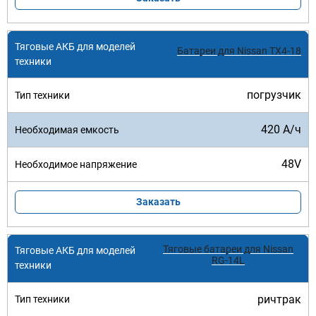
Батареи для Nissan TX4-18
погрузчик
420 А/ч
48V
Заказать
Тяговые батареи для Nissan
RG-14L
ричтрак