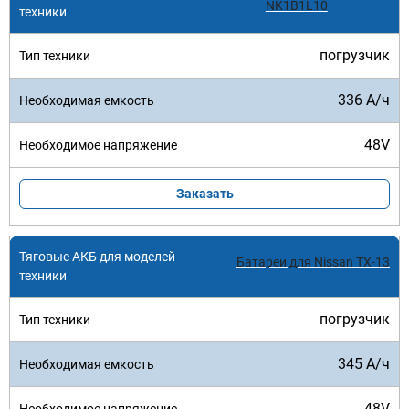
NK1B1L10
погрузчик
336 А/ч
48V
Заказать
Батареи для Nissan TX-13
погрузчик
345 А/ч
48V