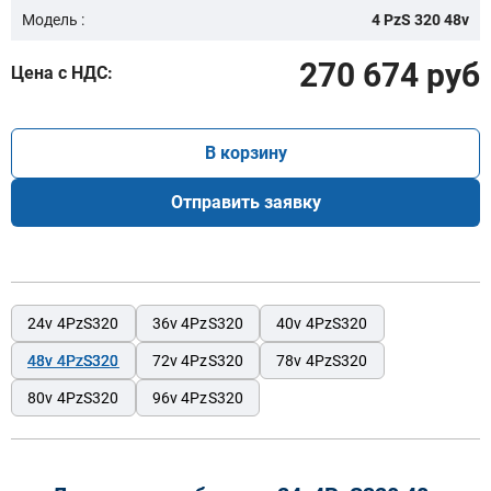
Модель :
4 PzS 320 48v
270 674 руб
Цена с НДС:
В корзину
Отправить заявку
24v 4PzS320
36v 4PzS320
40v 4PzS320
48v 4PzS320
72v 4PzS320
78v 4PzS320
80v 4PzS320
96v 4PzS320