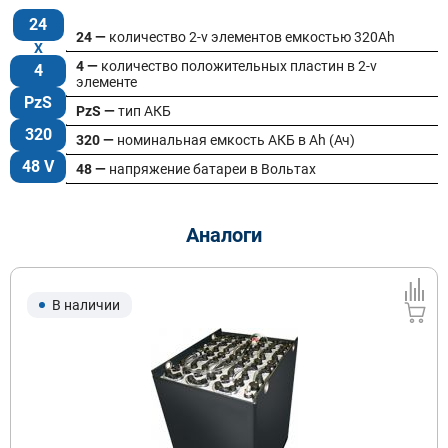
24
24 —
количество 2-v элементов емкостью 320Ah
4 —
количество положительных пластин в 2-v
4
элементе
PzS
PzS —
тип АКБ
320
320 —
номинальная емкость АКБ в Ah (Ач)
48 V
48 —
напряжение батареи в Вольтах
Аналоги
В наличии